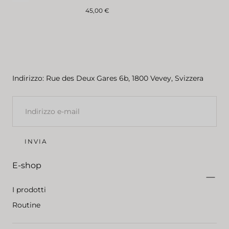
Prezzo
45,00 €
normale
Indirizzo: Rue des Deux Gares 6b, 1800 Vevey, Svizzera
E-
MAIL
INVIA
E-shop
I prodotti
Routine